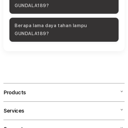
GUNDALA189?
Berapa lama daya tahan lampu
GUNDALA189?
S
i
n
Products
g
l
Services
Mac
e
iPad
c