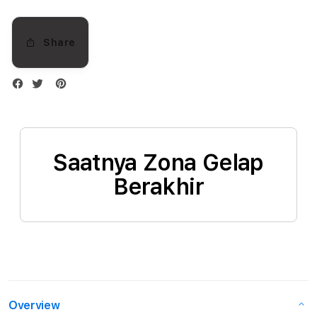
Silver
Silve
Share
Saatnya Zona Gelap
Berakhir
Overview