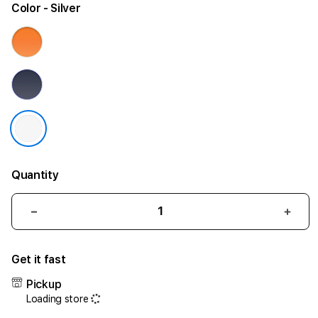
Color
- Silver
Quantity
Decrease
Incr
quantity
quant
for
for
Get it fast
iPhone
iPho
17
17
Pickup
Air
Air
Loading store
1TB
1TB