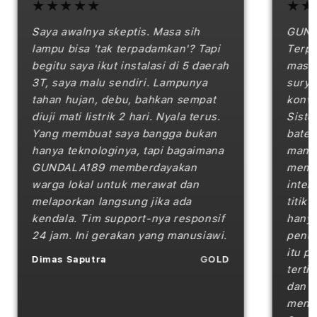
★★★★★
★★★
Saya awalnya skeptis. Masa sih
GUNDAL
lampu bisa 'tak terpadamkan'? Tapi
Terpad
begitu saya ikut instalasi di 5 daerah
masalah
3T, saya malu sendiri. Lampunya
surya: 
tahan hujan, debu, bahkan sempat
konvens
diuji mati listrik 2 hari. Nyala terus.
Sistem
Yang membuat saya bangga bukan
baterai
hanya teknologinya, tapi bagaimana
manajem
GUNDALA189 memberdayakan
memprio
warga lokal untuk merawat dan
intensit
melaporkan langsung jika ada
titik uj
kendala. Tim support-nya responsif
hanya 1
24 jam. Ini gerakan yang manusiawi.
penurun
itu pun 
Dimas Saputra
GOLD
tertimp
dan kea
mendapa