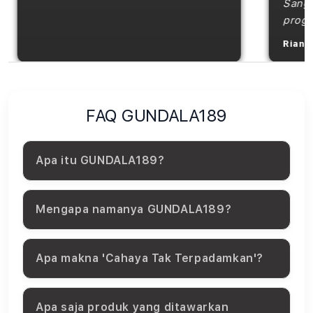
Sangat 
program
Rian Hi
FAQ GUNDALA189
Apa itu GUNDALA189?
Mengapa namanya GUNDALA189?
Apa makna 'Cahaya Tak Terpadamkan'?
Apa saja produk yang ditawarkan